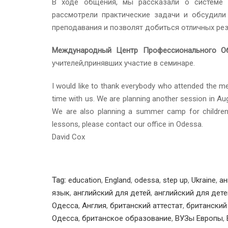
В ходе общения, мы рассказали о системе о
рассмотрели практические задачи и обсудили
преподавания и позволят добиться отличных рез
Международный Центр Профессионального Об
учителей,принявших участие в семинаре.
I would like to thank everybody who attended the mee
time with us. We are planning another session in A
We are also planning a summer camp for children.
lessons, please contact our office in Odessa.
David Cox
Tag:
education
,
England
,
odessa
,
step up
,
Ukraine
,
ан
язык
,
английский для детей
,
английский для дете
Одесса
,
Англия
,
британский аттестат
,
британский
Одесса
,
британское образование
,
ВУЗы Европы
,