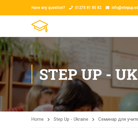
Have any question?
01275 81 85 82
info@stepup.ed
STEP UP - U
Home
Step Up - Ukraine
Семинар для учите