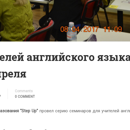
елей английского языка
преля
Comments
7
0 COMMENT
зования “Step Up”
провел серию семинаров для учителей англ