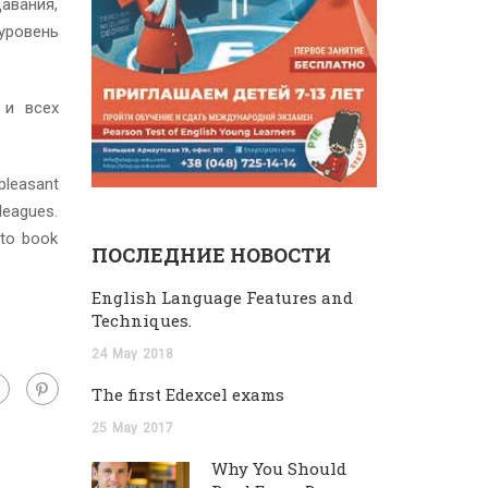
авания,
уровень
 и всех
 pleasant
leagues.
 to book
ПОСЛЕДНИЕ НОВОСТИ
English Language Features and
Techniques.
24
May
2018
The first Edexcel exams
25
May
2017
Why You Should