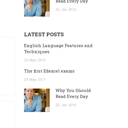
Read Every Day
20
Jan
2016
LATEST POSTS
English Language Features and
Techniques.
24
May
2018
The first Edexcel exams
25
May
2017
Why You Should
Read Every Day
20
Jan
2016