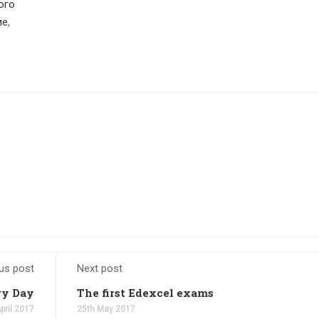
ого
ие
,
us post
Next post
ry Day
The first Edexcel exams
pril 2017
25th May 2017