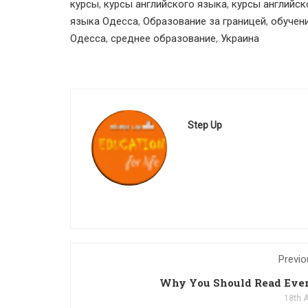
курсы
,
курсы английского языка
,
курсы английск
языка Одесса
,
Образование за границей
,
обучен
Одесса
,
среднее образование
,
Украина
Step Up
Previo
Why You Should Read Eve
18th A