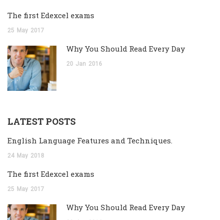
The first Edexcel exams
25
May
2017
Why You Should Read Every Day
20
Jan
2016
LATEST POSTS
English Language Features and Techniques.
24
May
2018
The first Edexcel exams
25
May
2017
Why You Should Read Every Day